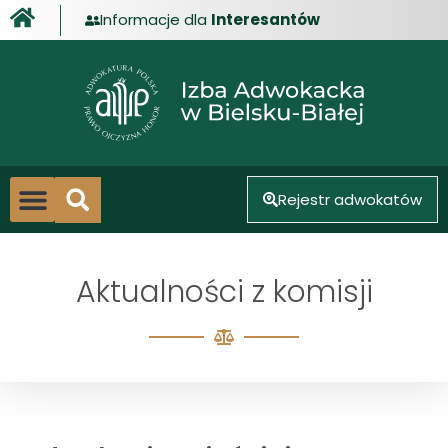
Informacje dla
Interesantów
treści
Rejestr adwokatów
Centrum Mediacji
Strefa aplikanta
Doskonalenia zawodowe
Aktualności z komisji