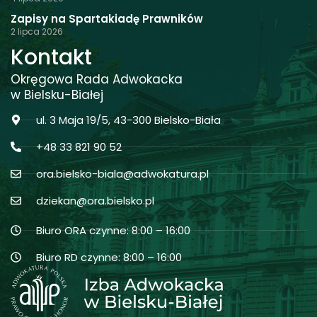
Zapisy na Spartakiadę Prawników
2 lipca 2026
Kontakt
Okręgowa Rada Adwokacka
w Bielsku-Białej
ul. 3 Maja 19/5, 43-300 Bielsko-Biała
+48 33 821 90 52
ora.bielsko-biala@adwokatura.pl
dziekan@ora.bielsko.pl
Biuro ORA czynne: 8:00 – 16:00
Biuro RD czynne: 8:00 – 16:00