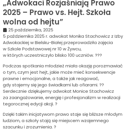
„Adwokaci Rozjaśniają Prawo
2025 – Prawo vs. Hejt. Szkoła
wolna od hejtu”
25 października, 2025
5 października 2025 r. adwokat Monika Stachowicz z Izby
Adwokackiej w Bielsku-Białej przeprowadziła zajęcia
w Szkole Podstawowej nr 10 w Żywcu,
w których uczestniczyło blisko 100 uczniów. ?‍??
Podczas spotkania młodzież miała okazję porozmawiać
o tym, czym jest hejt, jakie może mieć konsekwencje
prawne i emocjonalne, a także jak reagować,
gdy stajemy się jego świadkami lub ofiarami. ??
Serdecznie dziękujemy adwokat Monice Stachowicz
za zaangażowanie, energię i profesjonalizm w realizacji
tegorocznej edycji akcji. ?
Dzięki takim inicjatywom prawo staje się bliższe młodym
ludziom, a szkoły stają się miejscem wzajemnego
szacunku i zrozumienia. ?