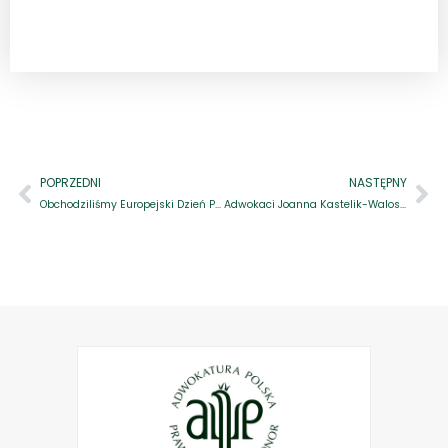
POPRZEDNI
NASTĘPNY
Obchodziliśmy Europejski Dzień Prawnika
Adwokaci Joanna Kastelik-Waloszek i Jakub Moczek w akcji „Adwokaci Rozjaśniają Prawo 2025 – Prawo vs. Hejt. Szkoła wolna od hejtu”