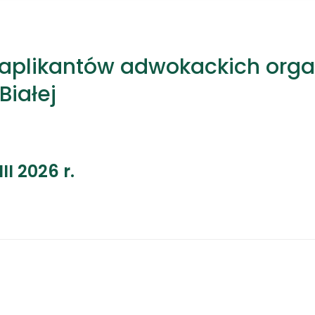
i aplikantów adwokackich org
Białej
II 2026 r.