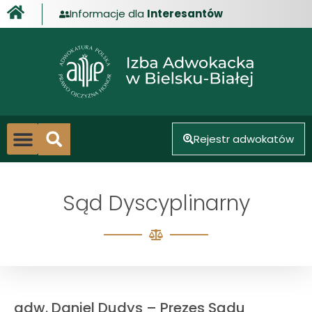
Informacje dla
Interesantów
treści
Rejestr adwokatów
Centrum Mediacji
Strefa aplikanta
Doskonalenia zawodowe
Sąd Dyscyplinarny
adw. Daniel Dudys – Prezes Sądu